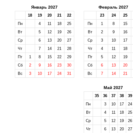
Январь 2027
Февраль 2027
18
19
20
21
22
23
24
25
Пн
4
11
18
25
Пн
1
8
15
Вт
5
12
19
26
Вт
2
9
16
Ср
6
13
20
27
Ср
3
10
17
Чт
7
14
21
28
Чт
4
11
18
Пт
1
8
15
22
29
Пт
5
12
19
Сб
2
9
16
23
30
Сб
6
13
20
Вс
3
10
17
24
31
Вс
7
14
21
Май 2027
35
36
37
38
39
Пн
3
10
17
24
Вт
4
11
18
25
Ср
5
12
19
26
Чт
6
13
20
27