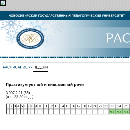
РАСПИСАНИЕ
>>
НЕДЕЛИ
Практикум устной и письменной речи
3.097.2.21 (55)
(л.з.: 23-30 нед. )
1
2
3
4
5
6
7
8
9
10
11
12
13
14
15
16
17
18
19
20
21
22
23
24
25
л.з.
л.з.
л.з.