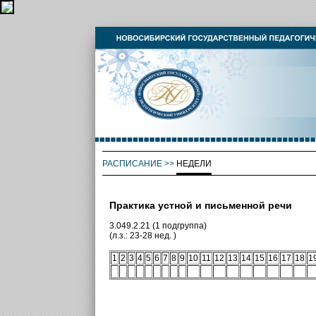
РАСПИСАНИЕ
>>
НЕДЕЛИ
Практика устной и письменной речи
3.049.2.21 (1 подгруппа)
(л.з.: 23-28 нед. )
1
2
3
4
5
6
7
8
9
10
11
12
13
14
15
16
17
18
1