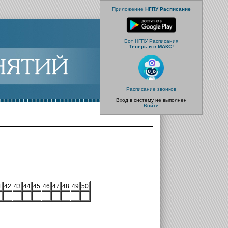
Приложение
НГПУ Расписание
Бот НГПУ Расписания
Теперь и в МАКС!
Расписание звонков
Вход в систему не выполнен
Войти
1
42
43
44
45
46
47
48
49
50