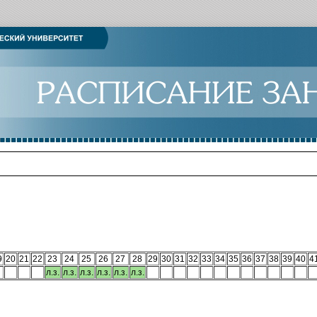
9
20
21
22
23
24
25
26
27
28
29
30
31
32
33
34
35
36
37
38
39
40
4
л.з.
л.з.
л.з.
л.з.
л.з.
л.з.