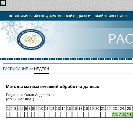
РАСПИСАНИЕ
>>
НЕДЕЛИ
Методы математической обработки данных
Богданова Ольга Андреевна
(л.з.: 23-27 нед. )
1
2
3
4
5
6
7
8
9
10
11
12
13
14
15
16
17
18
19
20
21
22
23
24
25
л.з.
л.з.
л.з.