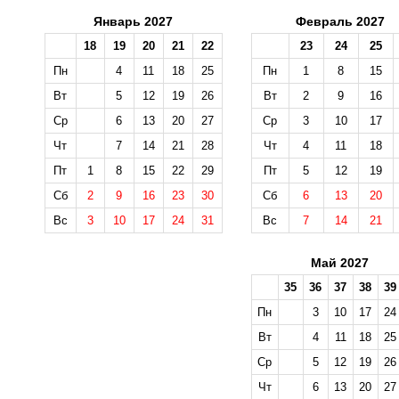
Январь 2027
Февраль 2027
18
19
20
21
22
23
24
25
Пн
4
11
18
25
Пн
1
8
15
Вт
5
12
19
26
Вт
2
9
16
Ср
6
13
20
27
Ср
3
10
17
Чт
7
14
21
28
Чт
4
11
18
Пт
1
8
15
22
29
Пт
5
12
19
Сб
2
9
16
23
30
Сб
6
13
20
Вс
3
10
17
24
31
Вс
7
14
21
Май 2027
35
36
37
38
39
Пн
3
10
17
24
Вт
4
11
18
25
Ср
5
12
19
26
Чт
6
13
20
27