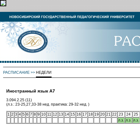
РАСПИСАНИЕ
>>
НЕДЕЛИ
Иностранный язык А7
3.094.2.25 (11)
(л.з.: 23-25,27,33-38 нед. практика: 29-32 нед. )
1
2
3
4
5
6
7
8
9
10
11
12
13
14
15
16
17
18
19
20
21
22
23
24
25
л.з.
л.з.
л.з.