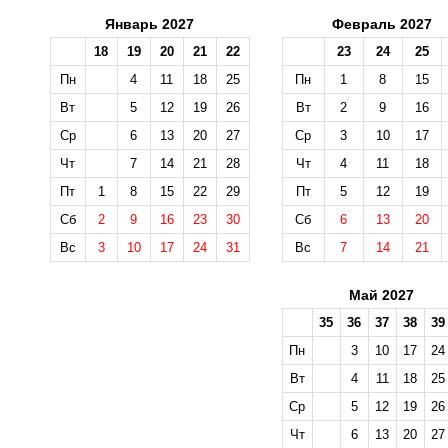
Январь 2027
Февраль 2027
18
19
20
21
22
23
24
25
Пн
4
11
18
25
Пн
1
8
15
Вт
5
12
19
26
Вт
2
9
16
Ср
6
13
20
27
Ср
3
10
17
Чт
7
14
21
28
Чт
4
11
18
Пт
1
8
15
22
29
Пт
5
12
19
Сб
2
9
16
23
30
Сб
6
13
20
Вс
3
10
17
24
31
Вс
7
14
21
Май 2027
35
36
37
38
39
Пн
3
10
17
24
Вт
4
11
18
25
Ср
5
12
19
26
Чт
6
13
20
27