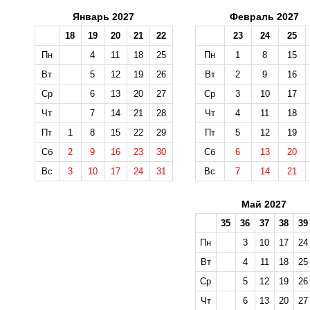
Январь 2027
Февраль 2027
18
19
20
21
22
23
24
25
Пн
4
11
18
25
Пн
1
8
15
Вт
5
12
19
26
Вт
2
9
16
Ср
6
13
20
27
Ср
3
10
17
Чт
7
14
21
28
Чт
4
11
18
Пт
1
8
15
22
29
Пт
5
12
19
Сб
2
9
16
23
30
Сб
6
13
20
Вс
3
10
17
24
31
Вс
7
14
21
Май 2027
35
36
37
38
39
Пн
3
10
17
24
Вт
4
11
18
25
Ср
5
12
19
26
Чт
6
13
20
27