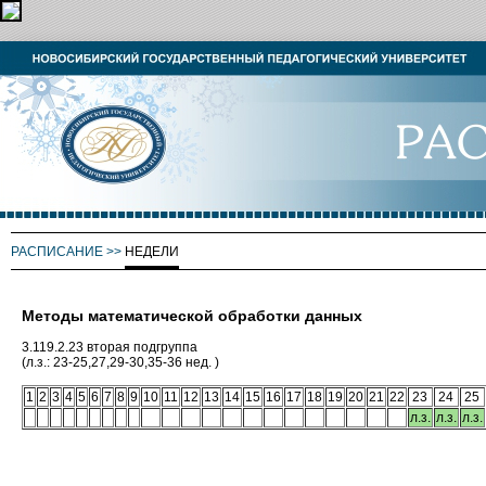
РАСПИСАНИЕ
>>
НЕДЕЛИ
Методы математической обработки данных
3.119.2.23 вторая подгруппа
(л.з.: 23-25,27,29-30,35-36 нед. )
1
2
3
4
5
6
7
8
9
10
11
12
13
14
15
16
17
18
19
20
21
22
23
24
25
л.з.
л.з.
л.з.