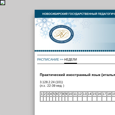
РАСПИСАНИЕ
>>
НЕДЕЛИ
Практический иностранный язык (италья
3.128.2.24 (101)
(л.з.: 22-39 нед. )
1
2
3
4
5
6
7
8
9
10
11
12
13
14
15
16
17
18
1