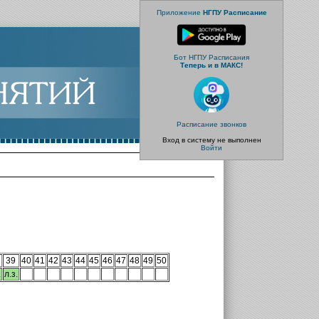
Приложение
НГПУ Расписание
Бот НГПУ Расписания
Теперь и в МАКС!
Расписание звонков
Вход в систему не выполнен
Войти
39
40
41
42
43
44
45
46
47
48
49
50
.
л.з.