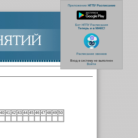
Приложение
НГПУ Расписание
Бот НГПУ Расписания
Теперь и в МАКС!
Расписание звонков
Вход в систему не выполнен
Войти
40
41
42
43
44
45
46
47
48
49
50