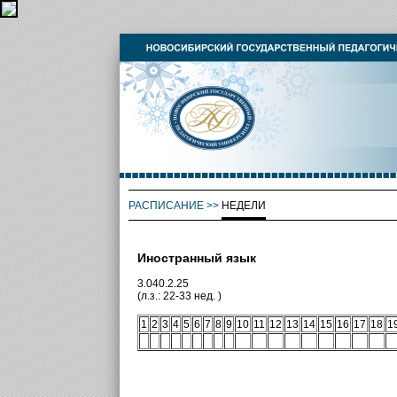
РАСПИСАНИЕ
>>
НЕДЕЛИ
Иностранный язык
3.040.2.25
(л.з.: 22-33 нед. )
1
2
3
4
5
6
7
8
9
10
11
12
13
14
15
16
17
18
1