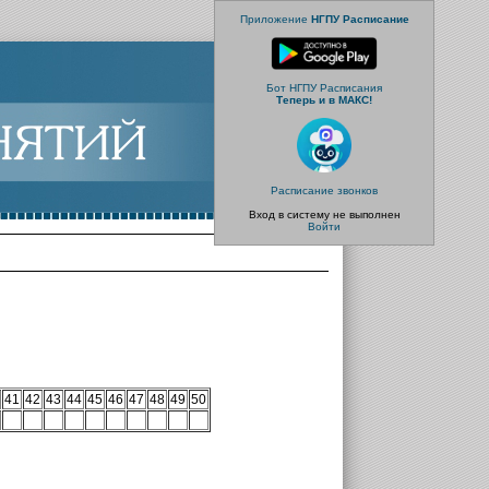
Приложение
НГПУ Расписание
Бот НГПУ Расписания
Теперь и в МАКС!
Расписание звонков
Вход в систему не выполнен
Войти
41
42
43
44
45
46
47
48
49
50