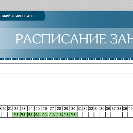
9
20
21
22
23
24
25
26
27
28
29
30
31
32
33
34
35
36
37
38
39
40
л.з.
л.з.
л.з.
л.з.
л.з.
л.з.
л.з.
л.з.
л.з.