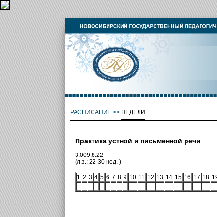
РАСПИСАНИЕ
>>
НЕДЕЛИ
Практика устной и письменной речи
3.009.8.22
(л.з.: 22-30 нед. )
1
2
3
4
5
6
7
8
9
10
11
12
13
14
15
16
17
18
1