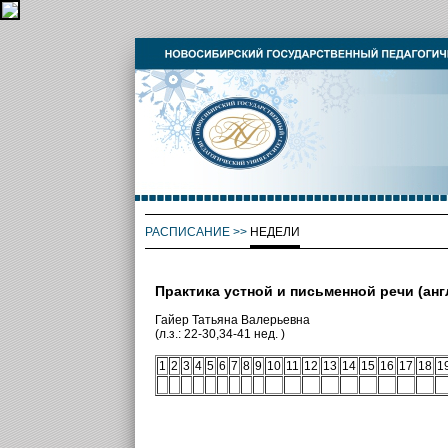
РАСПИСАНИЕ
>>
НЕДЕЛИ
Практика устной и письменной речи (анг
Гайер Татьяна Валерьевна
(л.з.: 22-30,34-41 нед. )
1
2
3
4
5
6
7
8
9
10
11
12
13
14
15
16
17
18
1