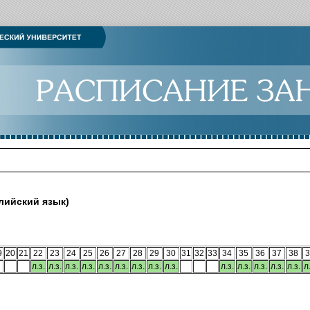
лийский язык)
9
20
21
22
23
24
25
26
27
28
29
30
31
32
33
34
35
36
37
38
3
л.з.
л.з.
л.з.
л.з.
л.з.
л.з.
л.з.
л.з.
л.з.
л.з.
л.з.
л.з.
л.з.
л.з.
л.