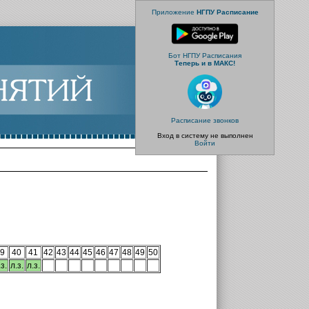
Приложение
НГПУ Расписание
Бот НГПУ Расписания
Теперь и в МАКС!
Расписание звонков
Вход в систему не выполнен
Войти
9
40
41
42
43
44
45
46
47
48
49
50
з.
л.з.
л.з.