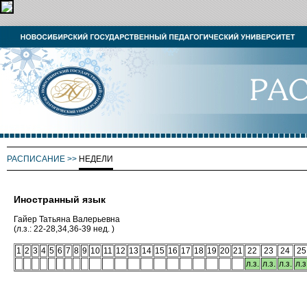
РАСПИСАНИЕ
>>
НЕДЕЛИ
Иностранный язык
Гайер Татьяна Валерьевна
(л.з.: 22-28,34,36-39 нед. )
1
2
3
4
5
6
7
8
9
10
11
12
13
14
15
16
17
18
19
20
21
22
23
24
25
л.з.
л.з.
л.з.
л.з