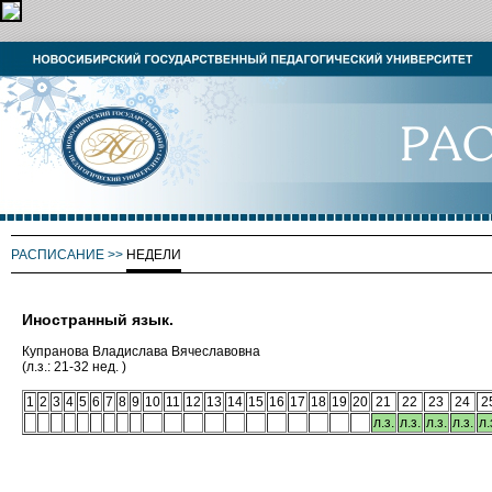
РАСПИСАНИЕ
>>
НЕДЕЛИ
Иностранный язык.
Купранова Владислава Вячеславовна
(л.з.: 21-32 нед. )
1
2
3
4
5
6
7
8
9
10
11
12
13
14
15
16
17
18
19
20
21
22
23
24
2
л.з.
л.з.
л.з.
л.з.
л.