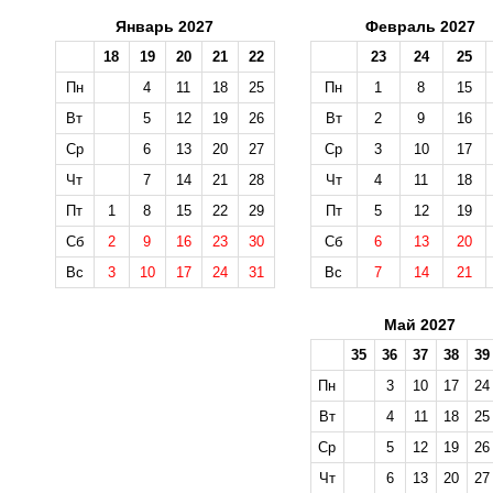
Январь 2027
Февраль 2027
18
19
20
21
22
23
24
25
Пн
4
11
18
25
Пн
1
8
15
Вт
5
12
19
26
Вт
2
9
16
Ср
6
13
20
27
Ср
3
10
17
Чт
7
14
21
28
Чт
4
11
18
Пт
1
8
15
22
29
Пт
5
12
19
Сб
2
9
16
23
30
Сб
6
13
20
Вс
3
10
17
24
31
Вс
7
14
21
Май 2027
35
36
37
38
39
Пн
3
10
17
24
Вт
4
11
18
25
Ср
5
12
19
26
Чт
6
13
20
27