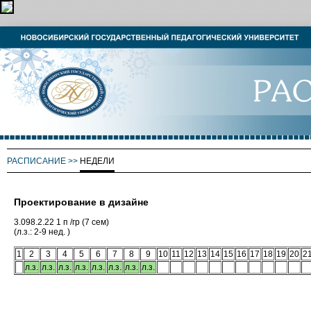
РАСПИСАНИЕ
>>
НЕДЕЛИ
Проектирование в дизайне
3.098.2.22 1 п /гр (7 сем)
(л.з.: 2-9 нед. )
1
2
3
4
5
6
7
8
9
10
11
12
13
14
15
16
17
18
19
20
2
л.з.
л.з.
л.з.
л.з.
л.з.
л.з.
л.з.
л.з.