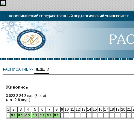
РАСПИСАНИЕ
>>
НЕДЕЛИ
Живопись
3.023.2.24 2 п/гр (3 сем)
(л.з.: 2-8 нед. )
1
2
3
4
5
6
7
8
9
10
11
12
13
14
15
16
17
18
19
20
21
л.з.
л.з.
л.з.
л.з.
л.з.
л.з.
л.з.