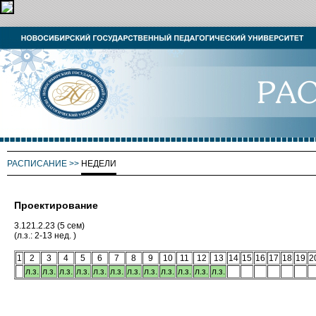
РАСПИСАНИЕ
>>
НЕДЕЛИ
Проектирование
3.121.2.23 (5 сем)
(л.з.: 2-13 нед. )
1
2
3
4
5
6
7
8
9
10
11
12
13
14
15
16
17
18
19
2
л.з.
л.з.
л.з.
л.з.
л.з.
л.з.
л.з.
л.з.
л.з.
л.з.
л.з.
л.з.