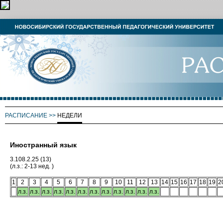
РАСПИСАНИЕ
>>
НЕДЕЛИ
Иностранный язык
3.108.2.25 (13)
(л.з.: 2-13 нед. )
1
2
3
4
5
6
7
8
9
10
11
12
13
14
15
16
17
18
19
2
л.з.
л.з.
л.з.
л.з.
л.з.
л.з.
л.з.
л.з.
л.з.
л.з.
л.з.
л.з.