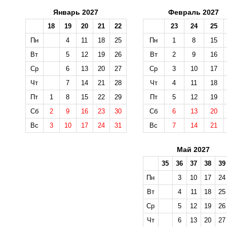
Январь 2027
Февраль 2027
18
19
20
21
22
23
24
25
Пн
4
11
18
25
Пн
1
8
15
Вт
5
12
19
26
Вт
2
9
16
Ср
6
13
20
27
Ср
3
10
17
Чт
7
14
21
28
Чт
4
11
18
Пт
1
8
15
22
29
Пт
5
12
19
Сб
2
9
16
23
30
Сб
6
13
20
Вс
3
10
17
24
31
Вс
7
14
21
Май 2027
35
36
37
38
39
Пн
3
10
17
24
Вт
4
11
18
25
Ср
5
12
19
26
Чт
6
13
20
27