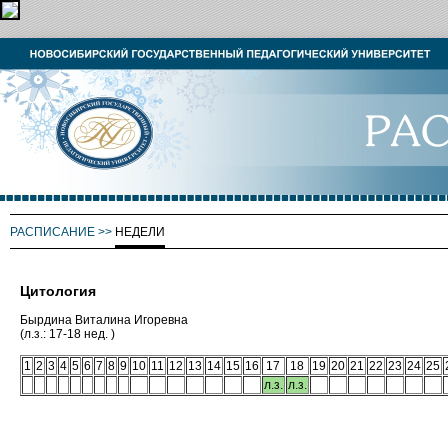
РАСПИСАНИЕ
>>
НЕДЕЛИ
Цитология
Бырдина Виталина Игоревна
(л.з.: 17-18 нед. )
1
2
3
4
5
6
7
8
9
10
11
12
13
14
15
16
17
18
19
20
21
22
23
24
25
л.з.
л.з.