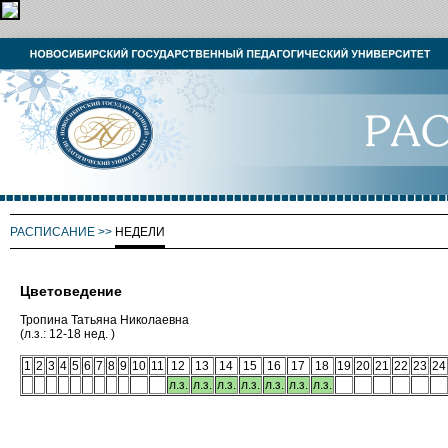
РАСПИСАНИЕ
>>
НЕДЕЛИ
Цветоведение
Тропина Татьяна Николаевна
(л.з.: 12-18 нед. )
1
2
3
4
5
6
7
8
9
10
11
12
13
14
15
16
17
18
19
20
21
22
23
24
л.з.
л.з.
л.з.
л.з.
л.з.
л.з.
л.з.