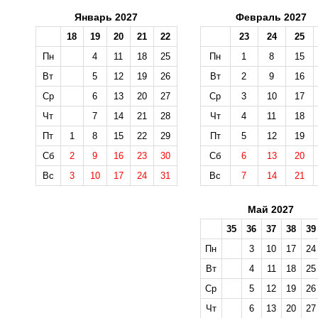
Январь 2027
Февраль 2027
18
19
20
21
22
23
24
25
Пн
4
11
18
25
Пн
1
8
15
Вт
5
12
19
26
Вт
2
9
16
Ср
6
13
20
27
Ср
3
10
17
Чт
7
14
21
28
Чт
4
11
18
Пт
1
8
15
22
29
Пт
5
12
19
Сб
2
9
16
23
30
Сб
6
13
20
Вс
3
10
17
24
31
Вс
7
14
21
Май 2027
35
36
37
38
39
Пн
3
10
17
24
Вт
4
11
18
25
Ср
5
12
19
26
Чт
6
13
20
27