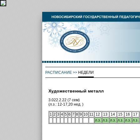
РАСПИСАНИЕ
>>
НЕДЕЛИ
Художественный металл
3.022.2.22 (7 сем)
(л.з.: 12-17,20 нед. )
1
2
3
4
5
6
7
8
9
10
11
12
13
14
15
16
17
л.з.
л.з.
л.з.
л.з.
л.з.
л.з.