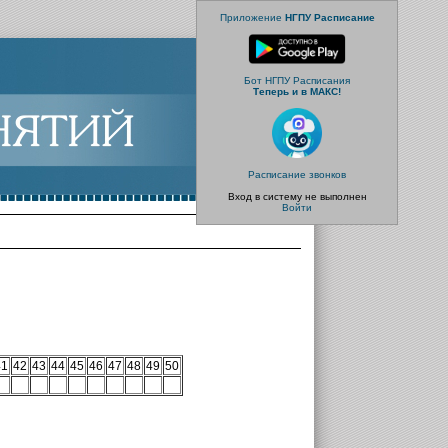
Приложение
НГПУ Расписание
Бот НГПУ Расписания
Теперь и в МАКС!
Расписание звонков
Вход в систему не выполнен
Войти
41
42
43
44
45
46
47
48
49
50