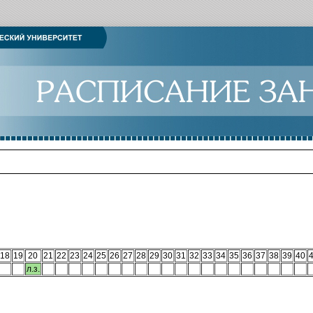
18
19
20
21
22
23
24
25
26
27
28
29
30
31
32
33
34
35
36
37
38
39
40
л.з.