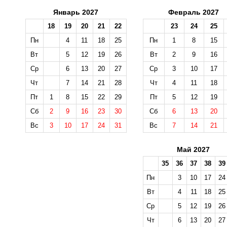
Январь 2027
Февраль 2027
18
19
20
21
22
23
24
25
Пн
4
11
18
25
Пн
1
8
15
Вт
5
12
19
26
Вт
2
9
16
Ср
6
13
20
27
Ср
3
10
17
Чт
7
14
21
28
Чт
4
11
18
Пт
1
8
15
22
29
Пт
5
12
19
Сб
2
9
16
23
30
Сб
6
13
20
Вс
3
10
17
24
31
Вс
7
14
21
Май 2027
35
36
37
38
39
Пн
3
10
17
24
Вт
4
11
18
25
Ср
5
12
19
26
Чт
6
13
20
27