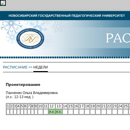
РАСПИСАНИЕ
>>
НЕДЕЛИ
Проектирование
Панченко Ольга Владимировна
(л.з.: 12-13 нед. )
1
2
3
4
5
6
7
8
9
10
11
12
13
14
15
16
17
18
19
20
21
22
23
24
25
л.з.
л.з.