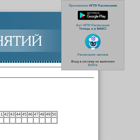
Приложение
НГПУ Расписание
Бот НГПУ Расписания
Теперь и в МАКС!
Расписание звонков
Вход в систему не выполнен
Войти
41
42
43
44
45
46
47
48
49
50