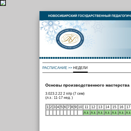
РАСПИСАНИЕ
>>
НЕДЕЛИ
Основы производственного мастерства
3.023.2.22 2 п/гр (7 сем)
(л.з.: 11-17 нед. )
1
2
3
4
5
6
7
8
9
10
11
12
13
14
15
16
17
л.з.
л.з.
л.з.
л.з.
л.з.
л.з.
л.з