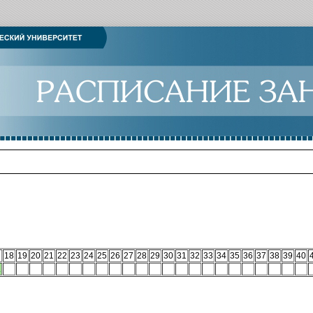
18
19
20
21
22
23
24
25
26
27
28
29
30
31
32
33
34
35
36
37
38
39
40
.