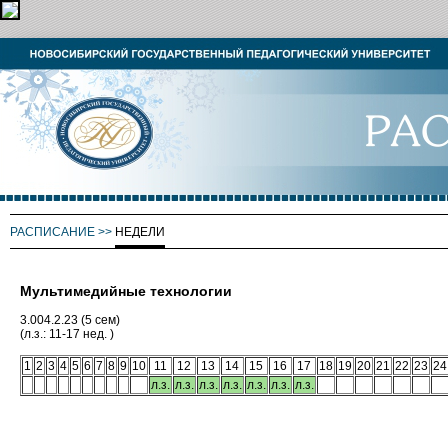
РАСПИСАНИЕ
>>
НЕДЕЛИ
Мультимедийные технологии
3.004.2.23 (5 сем)
(л.з.: 11-17 нед. )
1
2
3
4
5
6
7
8
9
10
11
12
13
14
15
16
17
18
19
20
21
22
23
24
л.з.
л.з.
л.з.
л.з.
л.з.
л.з.
л.з.