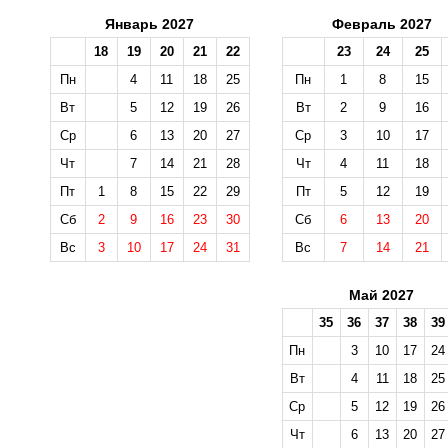
Январь 2027
Февраль 2027
18
19
20
21
22
23
24
25
Пн
4
11
18
25
Пн
1
8
15
Вт
5
12
19
26
Вт
2
9
16
Ср
6
13
20
27
Ср
3
10
17
Чт
7
14
21
28
Чт
4
11
18
Пт
1
8
15
22
29
Пт
5
12
19
Сб
2
9
16
23
30
Сб
6
13
20
Вс
3
10
17
24
31
Вс
7
14
21
Май 2027
35
36
37
38
39
Пн
3
10
17
24
Вт
4
11
18
25
Ср
5
12
19
26
Чт
6
13
20
27