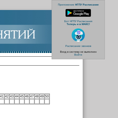
Приложение
НГПУ Расписание
Бот НГПУ Расписания
Теперь и в МАКС!
Расписание звонков
Вход в систему не выполнен
Войти
41
42
43
44
45
46
47
48
49
50