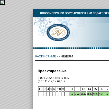
РАСПИСАНИЕ
>>
НЕДЕЛИ
Проектирование
3.004.2.22 2 п/гр (7 сем)
(л.з.: 11-17,19 нед. )
1
2
3
4
5
6
7
8
9
10
11
12
13
14
15
16
17
л.з.
л.з.
л.з.
л.з.
л.з.
л.з.
л.з