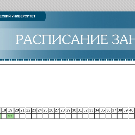
18
19
20
21
22
23
24
25
26
27
28
29
30
31
32
33
34
35
36
37
38
39
40
.
л.з.