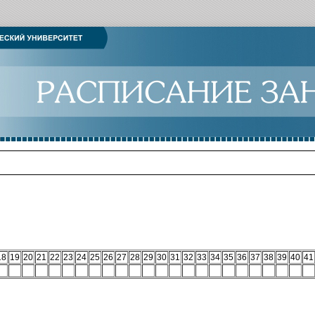
18
19
20
21
22
23
24
25
26
27
28
29
30
31
32
33
34
35
36
37
38
39
40
41