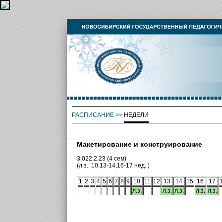
РАСПИСАНИЕ
>>
НЕДЕЛИ
Макетирование и конструирование
3.022.2.23 (4 сем)
(л.з.: 10,13-14,16-17 нед. )
1
2
3
4
5
6
7
8
9
10
11
12
13
14
15
16
17
л.з.
л.з.
л.з.
л.з.
л.з.