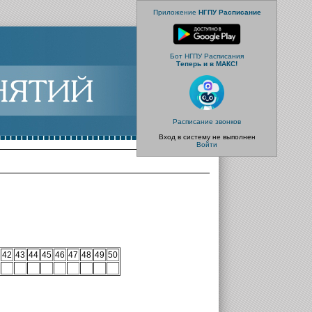
Приложение
НГПУ Расписание
Бот НГПУ Расписания
Теперь и в МАКС!
Расписание звонков
Вход в систему не выполнен
Войти
42
43
44
45
46
47
48
49
50