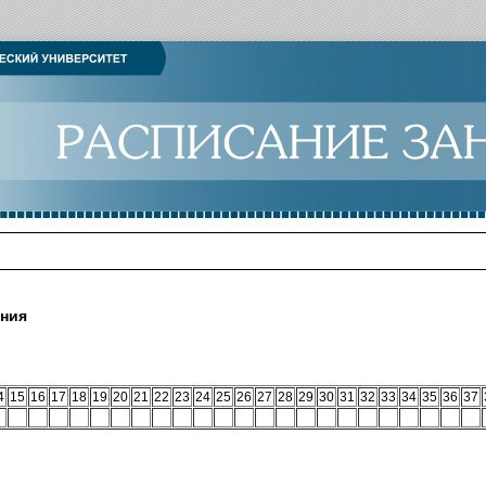
ания
4
15
16
17
18
19
20
21
22
23
24
25
26
27
28
29
30
31
32
33
34
35
36
37