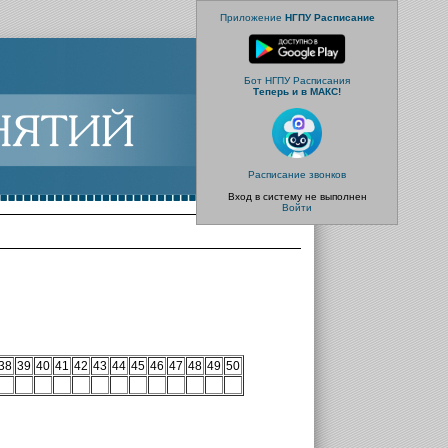
Приложение
НГПУ Расписание
Бот НГПУ Расписания
Теперь и в МАКС!
Расписание звонков
Вход в систему не выполнен
Войти
38
39
40
41
42
43
44
45
46
47
48
49
50