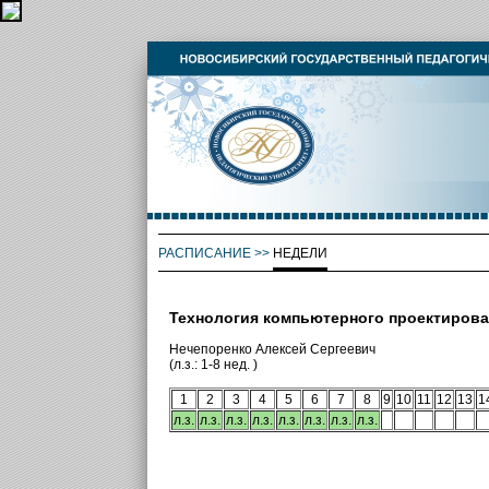
РАСПИСАНИЕ
>>
НЕДЕЛИ
Технология компьютерного проектиров
Нечепоренко Алексей Сергеевич
(л.з.: 1-8 нед. )
1
2
3
4
5
6
7
8
9
10
11
12
13
1
л.з.
л.з.
л.з.
л.з.
л.з.
л.з.
л.з.
л.з.