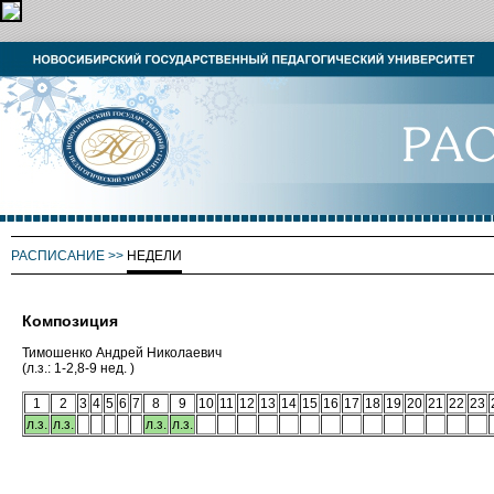
РАСПИСАНИЕ
>>
НЕДЕЛИ
Композиция
Тимошенко Андрей Николаевич
(л.з.: 1-2,8-9 нед. )
1
2
3
4
5
6
7
8
9
10
11
12
13
14
15
16
17
18
19
20
21
22
23
л.з.
л.з.
л.з.
л.з.