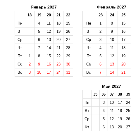
Январь 2027
Февраль 2027
18
19
20
21
22
23
24
25
Пн
4
11
18
25
Пн
1
8
15
Вт
5
12
19
26
Вт
2
9
16
Ср
6
13
20
27
Ср
3
10
17
Чт
7
14
21
28
Чт
4
11
18
Пт
1
8
15
22
29
Пт
5
12
19
Сб
2
9
16
23
30
Сб
6
13
20
Вс
3
10
17
24
31
Вс
7
14
21
Май 2027
35
36
37
38
39
Пн
3
10
17
24
Вт
4
11
18
25
Ср
5
12
19
26
Чт
6
13
20
27