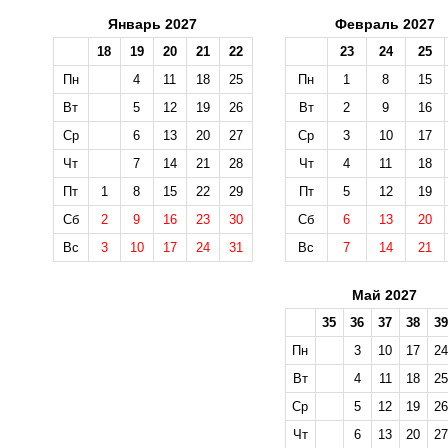
Январь 2027
Февраль 2027
18
19
20
21
22
23
24
25
Пн
4
11
18
25
Пн
1
8
15
Вт
5
12
19
26
Вт
2
9
16
Ср
6
13
20
27
Ср
3
10
17
Чт
7
14
21
28
Чт
4
11
18
Пт
1
8
15
22
29
Пт
5
12
19
Сб
2
9
16
23
30
Сб
6
13
20
Вс
3
10
17
24
31
Вс
7
14
21
Май 2027
35
36
37
38
39
Пн
3
10
17
24
Вт
4
11
18
25
Ср
5
12
19
26
Чт
6
13
20
27