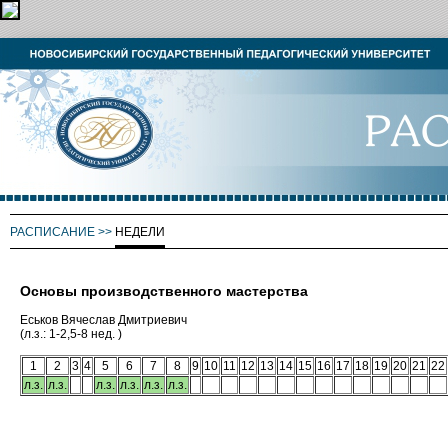
РАСПИСАНИЕ
>>
НЕДЕЛИ
Основы производственного мастерства
Еськов Вячеслав Дмитриевич
(л.з.: 1-2,5-8 нед. )
1
2
3
4
5
6
7
8
9
10
11
12
13
14
15
16
17
18
19
20
21
22
л.з.
л.з.
л.з.
л.з.
л.з.
л.з.