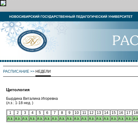
РАСПИСАНИЕ
>>
НЕДЕЛИ
Цитология
Бырдина Виталина Игоревна
(л.з.: 1-18 нед. )
1
2
3
4
5
6
7
8
9
10
11
12
13
14
15
16
17
1
л.з.
л.з.
л.з.
л.з.
л.з.
л.з.
л.з.
л.з.
л.з.
л.з.
л.з.
л.з.
л.з.
л.з.
л.з.
л.з.
л.з.
л.з