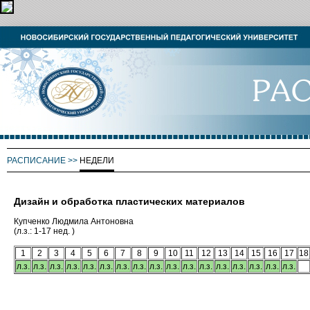
РАСПИСАНИЕ
>>
НЕДЕЛИ
Дизайн и обработка пластических материалов
Купченко Людмила Антоновна
(л.з.: 1-17 нед. )
1
2
3
4
5
6
7
8
9
10
11
12
13
14
15
16
17
18
л.з.
л.з.
л.з.
л.з.
л.з.
л.з.
л.з.
л.з.
л.з.
л.з.
л.з.
л.з.
л.з.
л.з.
л.з.
л.з.
л.з.