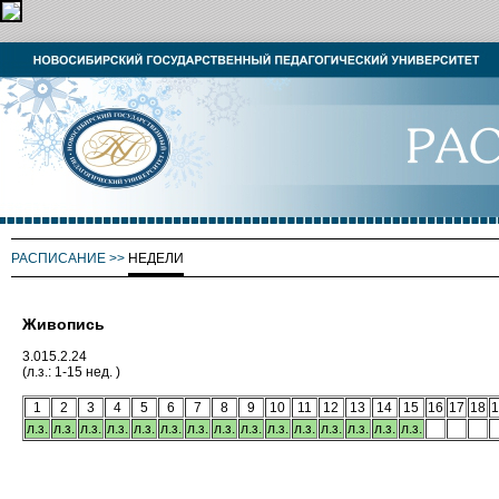
РАСПИСАНИЕ
>>
НЕДЕЛИ
Живопись
3.015.2.24
(л.з.: 1-15 нед. )
1
2
3
4
5
6
7
8
9
10
11
12
13
14
15
16
17
18
1
л.з.
л.з.
л.з.
л.з.
л.з.
л.з.
л.з.
л.з.
л.з.
л.з.
л.з.
л.з.
л.з.
л.з.
л.з.