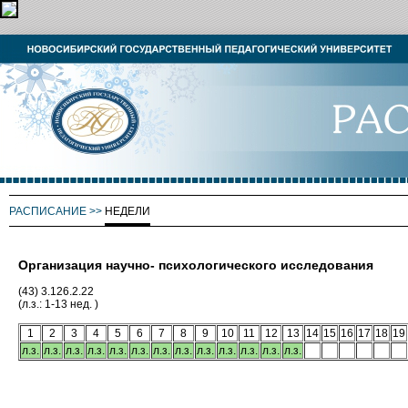
РАСПИСАНИЕ
>>
НЕДЕЛИ
Организация научно- психологического исследования
(43) 3.126.2.22
(л.з.: 1-13 нед. )
1
2
3
4
5
6
7
8
9
10
11
12
13
14
15
16
17
18
19
л.з.
л.з.
л.з.
л.з.
л.з.
л.з.
л.з.
л.з.
л.з.
л.з.
л.з.
л.з.
л.з.