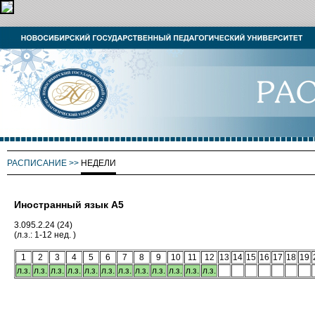
РАСПИСАНИЕ
>>
НЕДЕЛИ
Иностранный язык А5
3.095.2.24 (24)
(л.з.: 1-12 нед. )
1
2
3
4
5
6
7
8
9
10
11
12
13
14
15
16
17
18
19
л.з.
л.з.
л.з.
л.з.
л.з.
л.з.
л.з.
л.з.
л.з.
л.з.
л.з.
л.з.