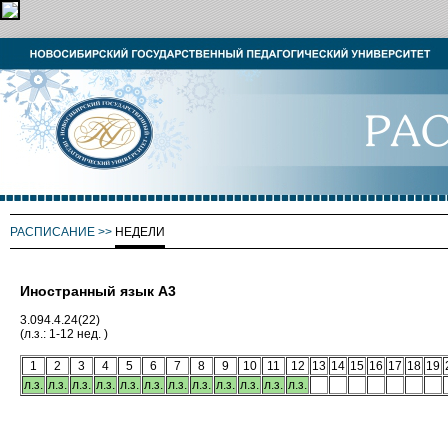
РАСПИСАНИЕ
>>
НЕДЕЛИ
Иностранный язык А3
3.094.4.24(22)
(л.з.: 1-12 нед. )
1
2
3
4
5
6
7
8
9
10
11
12
13
14
15
16
17
18
19
л.з.
л.з.
л.з.
л.з.
л.з.
л.з.
л.з.
л.з.
л.з.
л.з.
л.з.
л.з.