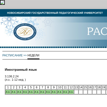
РАСПИСАНИЕ
>>
НЕДЕЛИ
Иностранный язык
3.136.2.24
(л.з.: 1-12 нед. )
1
2
3
4
5
6
7
8
9
10
11
12
13
14
15
16
17
18
19
л.з.
л.з.
л.з.
л.з.
л.з.
л.з.
л.з.
л.з.
л.з.
л.з.
л.з.
л.з.