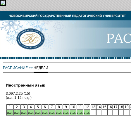
РАСПИСАНИЕ
>>
НЕДЕЛИ
Иностранный язык
3.097.2.25 (15)
(л.з.: 1-12 нед. )
1
2
3
4
5
6
7
8
9
10
11
12
13
14
15
16
17
18
19
л.з.
л.з.
л.з.
л.з.
л.з.
л.з.
л.з.
л.з.
л.з.
л.з.
л.з.
л.з.