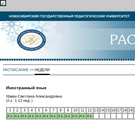
РАСПИСАНИЕ
>>
НЕДЕЛИ
Иностранный язык
Урман Светлана Александровна
(л.з.: 1-12 нед. )
1
2
3
4
5
6
7
8
9
10
11
12
13
14
15
16
17
18
19
л.з.
л.з.
л.з.
л.з.
л.з.
л.з.
л.з.
л.з.
л.з.
л.з.
л.з.
л.з.