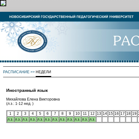
РАСПИСАНИЕ
>>
НЕДЕЛИ
Иностранный язык
Михайлова Елена Викторовна
(л.з.: 1-12 нед. )
1
2
3
4
5
6
7
8
9
10
11
12
13
14
15
16
17
18
19
л.з.
л.з.
л.з.
л.з.
л.з.
л.з.
л.з.
л.з.
л.з.
л.з.
л.з.
л.з.