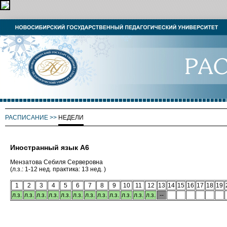
РАСПИСАНИЕ
>>
НЕДЕЛИ
Иностранный язык А6
Мензатова Себиля Серверовна
(л.з.: 1-12 нед. практика: 13 нед. )
1
2
3
4
5
6
7
8
9
10
11
12
13
14
15
16
17
18
19
л.з.
л.з.
л.з.
л.з.
л.з.
л.з.
л.з.
л.з.
л.з.
л.з.
л.з.
л.з.
--