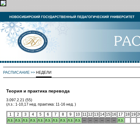
РАСПИСАНИЕ
>>
НЕДЕЛИ
Теория и практика перевода
3.097.2.21 (55)
(л.з.: 1-10,17 нед. практика: 11-16 нед. )
1
2
3
4
5
6
7
8
9
10
11
12
13
14
15
16
17
18
19
2
л.з.
л.з.
л.з.
л.з.
л.з.
л.з.
л.з.
л.з.
л.з.
л.з.
--
--
--
--
--
--
л.з.