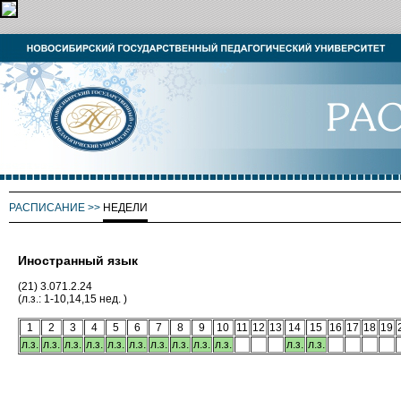
РАСПИСАНИЕ
>>
НЕДЕЛИ
Иностранный язык
(21) 3.071.2.24
(л.з.: 1-10,14,15 нед. )
1
2
3
4
5
6
7
8
9
10
11
12
13
14
15
16
17
18
19
л.з.
л.з.
л.з.
л.з.
л.з.
л.з.
л.з.
л.з.
л.з.
л.з.
л.з.
л.з.