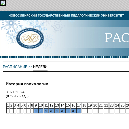
РАСПИСАНИЕ
>>
НЕДЕЛИ
История психологии
3.071.50.24
(л.: 9-17 нед. )
1
2
3
4
5
6
7
8
9
10
11
12
13
14
15
16
17
18
19
20
21
22
23
24
25
2
л.
л.
л.
л.
л.
л.
л.
л.
л.