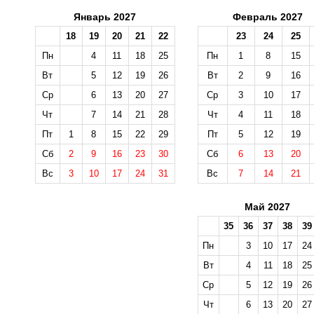
Январь 2027
Февраль 2027
18
19
20
21
22
23
24
25
Пн
4
11
18
25
Пн
1
8
15
Вт
5
12
19
26
Вт
2
9
16
Ср
6
13
20
27
Ср
3
10
17
Чт
7
14
21
28
Чт
4
11
18
Пт
1
8
15
22
29
Пт
5
12
19
Сб
2
9
16
23
30
Сб
6
13
20
Вс
3
10
17
24
31
Вс
7
14
21
Май 2027
35
36
37
38
39
Пн
3
10
17
24
Вт
4
11
18
25
Ср
5
12
19
26
Чт
6
13
20
27