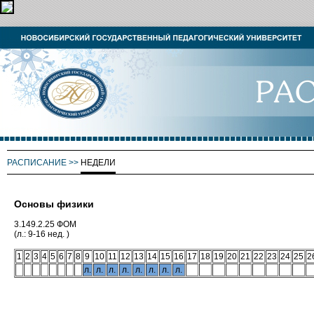
РАСПИСАНИЕ
>>
НЕДЕЛИ
Основы физики
3.149.2.25 ФОМ
(л.: 9-16 нед. )
1
2
3
4
5
6
7
8
9
10
11
12
13
14
15
16
17
18
19
20
21
22
23
24
25
2
л.
л.
л.
л.
л.
л.
л.
л.