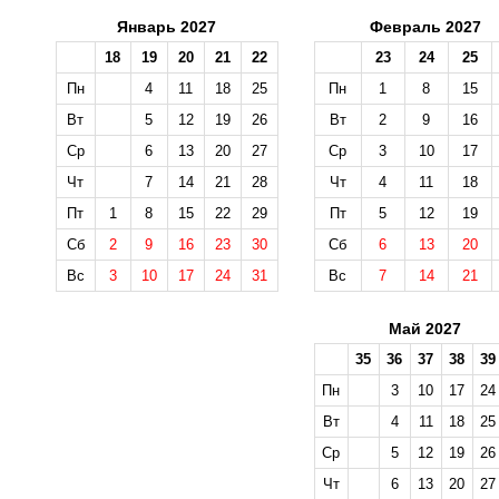
Январь 2027
Февраль 2027
18
19
20
21
22
23
24
25
Пн
4
11
18
25
Пн
1
8
15
Вт
5
12
19
26
Вт
2
9
16
Ср
6
13
20
27
Ср
3
10
17
Чт
7
14
21
28
Чт
4
11
18
Пт
1
8
15
22
29
Пт
5
12
19
Сб
2
9
16
23
30
Сб
6
13
20
Вс
3
10
17
24
31
Вс
7
14
21
Май 2027
35
36
37
38
39
Пн
3
10
17
24
Вт
4
11
18
25
Ср
5
12
19
26
Чт
6
13
20
27