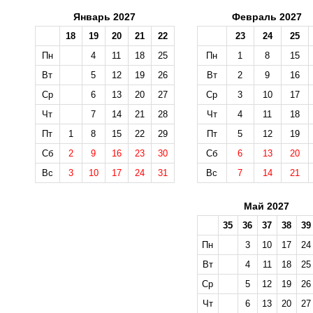
Январь 2027
Февраль 2027
18
19
20
21
22
23
24
25
Пн
4
11
18
25
Пн
1
8
15
Вт
5
12
19
26
Вт
2
9
16
Ср
6
13
20
27
Ср
3
10
17
Чт
7
14
21
28
Чт
4
11
18
Пт
1
8
15
22
29
Пт
5
12
19
Сб
2
9
16
23
30
Сб
6
13
20
Вс
3
10
17
24
31
Вс
7
14
21
Май 2027
35
36
37
38
39
Пн
3
10
17
24
Вт
4
11
18
25
Ср
5
12
19
26
Чт
6
13
20
27