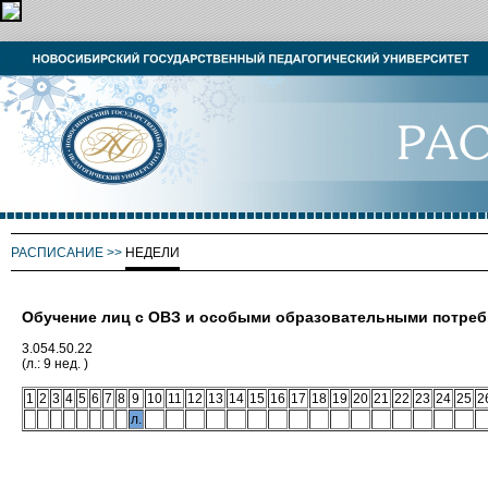
РАСПИСАНИЕ
>>
НЕДЕЛИ
Обучение лиц с ОВЗ и особыми образовательными потре
3.054.50.22
(л.: 9 нед. )
1
2
3
4
5
6
7
8
9
10
11
12
13
14
15
16
17
18
19
20
21
22
23
24
25
2
л.