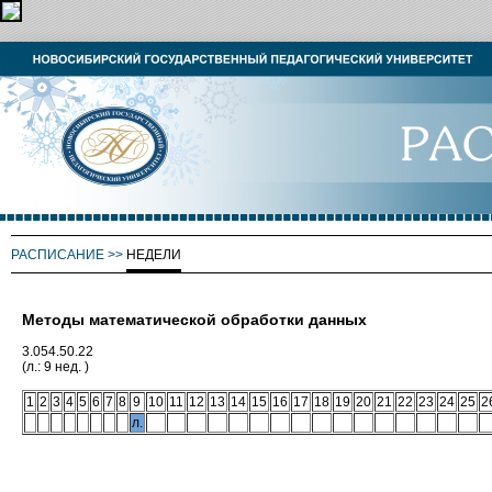
РАСПИСАНИЕ
>>
НЕДЕЛИ
Методы математической обработки данных
3.054.50.22
(л.: 9 нед. )
1
2
3
4
5
6
7
8
9
10
11
12
13
14
15
16
17
18
19
20
21
22
23
24
25
2
л.