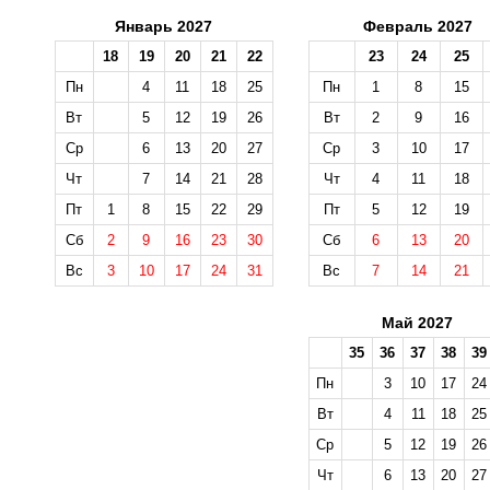
Январь 2027
Февраль 2027
18
19
20
21
22
23
24
25
Пн
4
11
18
25
Пн
1
8
15
Вт
5
12
19
26
Вт
2
9
16
Ср
6
13
20
27
Ср
3
10
17
Чт
7
14
21
28
Чт
4
11
18
Пт
1
8
15
22
29
Пт
5
12
19
Сб
2
9
16
23
30
Сб
6
13
20
Вс
3
10
17
24
31
Вс
7
14
21
Май 2027
35
36
37
38
39
Пн
3
10
17
24
Вт
4
11
18
25
Ср
5
12
19
26
Чт
6
13
20
27