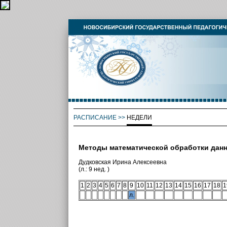
РАСПИСАНИЕ
>>
НЕДЕЛИ
Методы математической обработки дан
Дудковская Ирина Алексеевна
(л.: 9 нед. )
1
2
3
4
5
6
7
8
9
10
11
12
13
14
15
16
17
18
1
л.