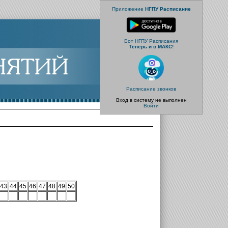
Приложение
НГПУ Расписание
Бот НГПУ Расписания
Теперь и в МАКС!
Расписание звонков
Вход в систему не выполнен
Войти
43
44
45
46
47
48
49
50