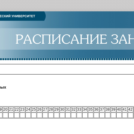
ных
9
20
21
22
23
24
25
26
27
28
29
30
31
32
33
34
35
36
37
38
39
40
41
42