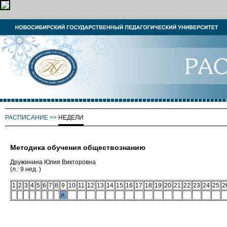
РАСПИСАНИЕ
>>
НЕДЕЛИ
Методика обучения обществознанию
Дружинина Юлия Викторовна
(л.: 9 нед. )
1
2
3
4
5
6
7
8
9
10
11
12
13
14
15
16
17
18
19
20
21
22
23
24
25
2
л.