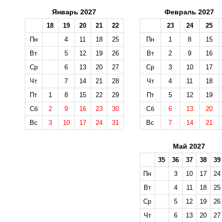
Январь 2027
Февраль 2027
18
19
20
21
22
23
24
25
Пн
4
11
18
25
Пн
1
8
15
Вт
5
12
19
26
Вт
2
9
16
Ср
6
13
20
27
Ср
3
10
17
Чт
7
14
21
28
Чт
4
11
18
Пт
1
8
15
22
29
Пт
5
12
19
Сб
2
9
16
23
30
Сб
6
13
20
Вс
3
10
17
24
31
Вс
7
14
21
Май 2027
35
36
37
38
39
Пн
3
10
17
24
Вт
4
11
18
25
Ср
5
12
19
26
Чт
6
13
20
27