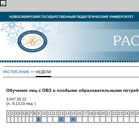
РАСПИСАНИЕ
>>
НЕДЕЛИ
Обучение лиц с ОВЗ и особыми образовательными потре
3.047.50.22
(л.: 9,13,15 нед. )
1
2
3
4
5
6
7
8
9
10
11
12
13
14
15
16
17
18
19
20
21
22
23
24
25
2
л.
л.
л.