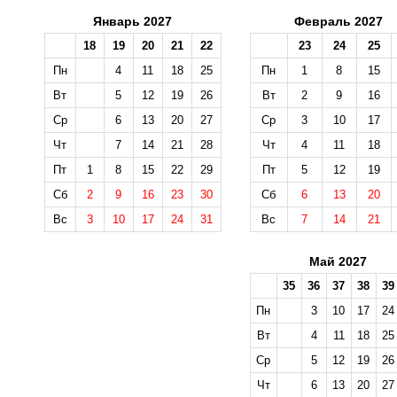
Январь 2027
Февраль 2027
18
19
20
21
22
23
24
25
Пн
4
11
18
25
Пн
1
8
15
Вт
5
12
19
26
Вт
2
9
16
Ср
6
13
20
27
Ср
3
10
17
Чт
7
14
21
28
Чт
4
11
18
Пт
1
8
15
22
29
Пт
5
12
19
Сб
2
9
16
23
30
Сб
6
13
20
Вс
3
10
17
24
31
Вс
7
14
21
Май 2027
35
36
37
38
39
Пн
3
10
17
24
Вт
4
11
18
25
Ср
5
12
19
26
Чт
6
13
20
27