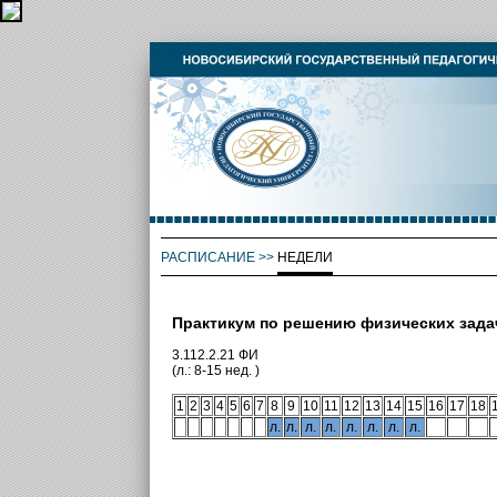
РАСПИСАНИЕ
>>
НЕДЕЛИ
Практикум по решению физических зада
3.112.2.21 ФИ
(л.: 8-15 нед. )
1
2
3
4
5
6
7
8
9
10
11
12
13
14
15
16
17
18
л.
л.
л.
л.
л.
л.
л.
л.