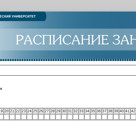
ч
19
20
21
22
23
24
25
26
27
28
29
30
31
32
33
34
35
36
37
38
39
40
41
42