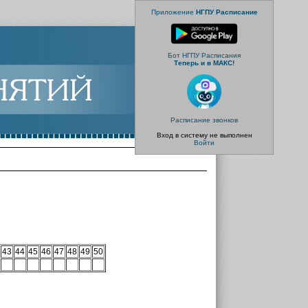
Приложение
НГПУ Расписание
Бот НГПУ Расписания
Теперь и в МАКС!
Расписание звонков
Вход в систему не выполнен
Войти
43
44
45
46
47
48
49
50