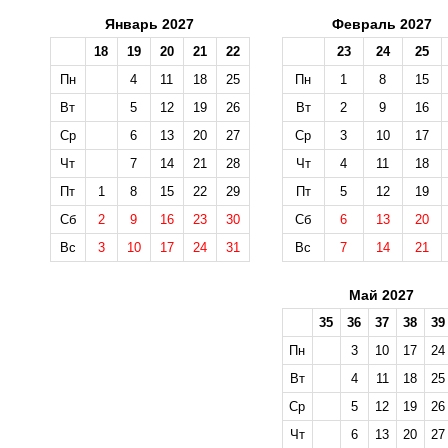
Январь 2027
Февраль 2027
18
19
20
21
22
23
24
25
Пн
4
11
18
25
Пн
1
8
15
Вт
5
12
19
26
Вт
2
9
16
Ср
6
13
20
27
Ср
3
10
17
Чт
7
14
21
28
Чт
4
11
18
Пт
1
8
15
22
29
Пт
5
12
19
Сб
2
9
16
23
30
Сб
6
13
20
Вс
3
10
17
24
31
Вс
7
14
21
Май 2027
35
36
37
38
39
Пн
3
10
17
24
Вт
4
11
18
25
Ср
5
12
19
26
Чт
6
13
20
27