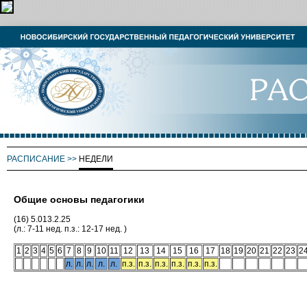
РАСПИСАНИЕ
>>
НЕДЕЛИ
Общие основы педагогики
(16) 5.013.2.25
(л.: 7-11 нед. п.з.: 12-17 нед. )
1
2
3
4
5
6
7
8
9
10
11
12
13
14
15
16
17
18
19
20
21
22
23
2
л.
л.
л.
л.
л.
п.з.
п.з.
п.з.
п.з.
п.з.
п.з.