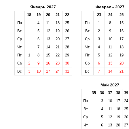
Январь 2027
Февраль 2027
18
19
20
21
22
23
24
25
Пн
4
11
18
25
Пн
1
8
15
Вт
5
12
19
26
Вт
2
9
16
Ср
6
13
20
27
Ср
3
10
17
Чт
7
14
21
28
Чт
4
11
18
Пт
1
8
15
22
29
Пт
5
12
19
Сб
2
9
16
23
30
Сб
6
13
20
Вс
3
10
17
24
31
Вс
7
14
21
Май 2027
35
36
37
38
39
Пн
3
10
17
24
Вт
4
11
18
25
Ср
5
12
19
26
Чт
6
13
20
27