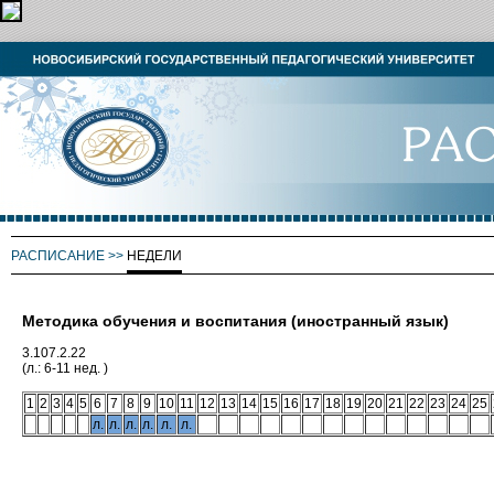
РАСПИСАНИЕ
>>
НЕДЕЛИ
Методика обучения и воспитания (иностранный язык)
3.107.2.22
(л.: 6-11 нед. )
1
2
3
4
5
6
7
8
9
10
11
12
13
14
15
16
17
18
19
20
21
22
23
24
25
л.
л.
л.
л.
л.
л.