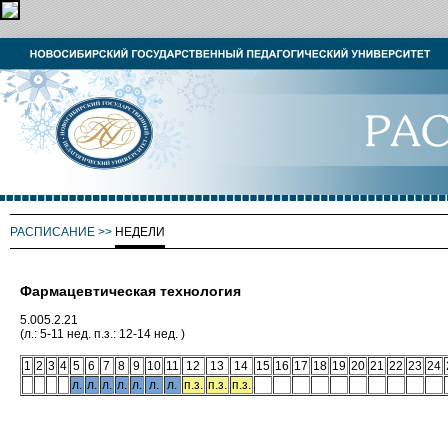
РАСПИСАНИЕ
>>
НЕДЕЛИ
Фармацевтическая технология
5.005.2.21
(л.: 5-11 нед. п.з.: 12-14 нед. )
1
2
3
4
5
6
7
8
9
10
11
12
13
14
15
16
17
18
19
20
21
22
23
24
л.
л.
л.
л.
л.
л.
л.
п.з.
п.з.
п.з.