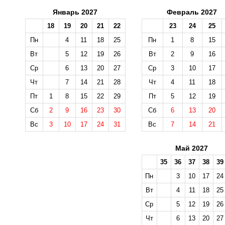
Январь 2027
Февраль 2027
18
19
20
21
22
23
24
25
Пн
4
11
18
25
Пн
1
8
15
Вт
5
12
19
26
Вт
2
9
16
Ср
6
13
20
27
Ср
3
10
17
Чт
7
14
21
28
Чт
4
11
18
Пт
1
8
15
22
29
Пт
5
12
19
Сб
2
9
16
23
30
Сб
6
13
20
Вс
3
10
17
24
31
Вс
7
14
21
Май 2027
35
36
37
38
39
Пн
3
10
17
24
Вт
4
11
18
25
Ср
5
12
19
26
Чт
6
13
20
27